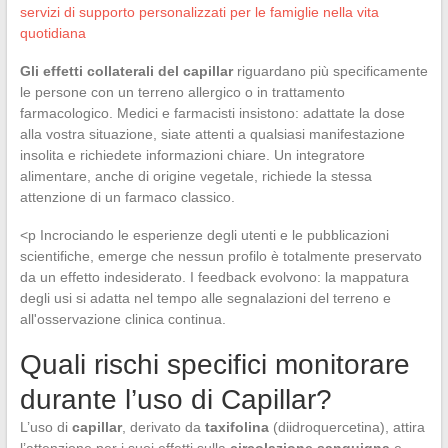
servizi di supporto personalizzati per le famiglie nella vita
quotidiana
Gli effetti collaterali del capillar
riguardano più specificamente
le persone con un terreno allergico o in trattamento
farmacologico. Medici e farmacisti insistono: adattate la dose
alla vostra situazione, siate attenti a qualsiasi manifestazione
insolita e richiedete informazioni chiare. Un integratore
alimentare, anche di origine vegetale, richiede la stessa
attenzione di un farmaco classico.
<p Incrociando le esperienze degli utenti e le pubblicazioni
scientifiche, emerge che nessun profilo è totalmente preservato
da un effetto indesiderato. I feedback evolvono: la mappatura
degli usi si adatta nel tempo alle segnalazioni del terreno e
all'osservazione clinica continua.
Quali rischi specifici monitorare
durante l’uso di Capillar?
L’uso di
capillar
, derivato da
taxifolina
(diidroquercetina), attira
l’attenzione per i suoi effetti sulla
circolazione sanguigna
e