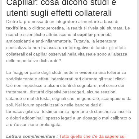
Capillar: cosa dicono studi e
utenti sugli effetti collaterali
Dietro la promessa di un integratore alimentare a base di
taxifolina
, o diidroquercetina, la realtà si rivela più sfumata. Le
ricerche scientifiche attribuiscono al
capillar
proprietà
antiossidanti e anti-infiammatorie. Tuttavia, la letteratura
specializzata non tralascia un interrogativo di fondo: gli effetti
collaterali del capillar osservati nella vita reale sono all’altezza
delle aspettative dichiarate?
La maggior parte degli studi mette in evidenza una tolleranza
soddisfacente e effetti indesiderati rari durante gli studi clinici.
Ciò non impedisce a alcuni utenti di segnalare, nel corso dei
trattamenti, disturbi digestivi passeggeri, alcune reazioni
cutanee o mal di testa, segnali che, in generale, scompaiono da
soli. Nei forum specializzati o nelle banche dati di
farmacovigilanza, testimonianze riportano di stanchezza insolita
o dolori addominali, spesso legati a un dosaggio mal calibrato o
a un’assunzione prolungata.
Lettura complementare :
Tutto quello che c'è da sapere sui