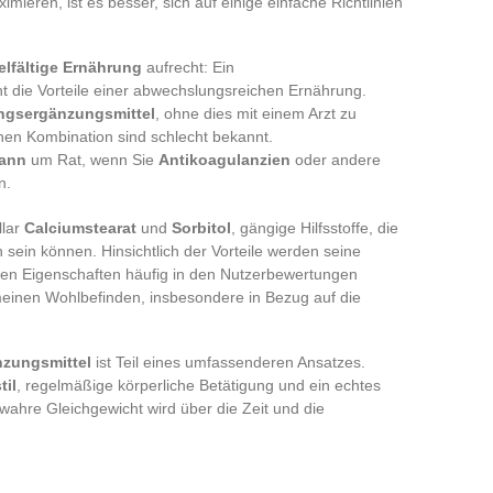
mieren, ist es besser, sich auf einige einfache Richtlinien
lfältige Ernährung
aufrecht: Ein
t die Vorteile einer abwechslungsreichen Ernährung.
ngsergänzungsmittel
, ohne dies mit einem Arzt zu
hen Kombination sind schlecht bekannt.
ann
um Rat, wenn Sie
Antikoagulanzien
oder andere
n.
llar
Calciumstearat
und
Sorbitol
, gängige Hilfsstoffe, die
 sein können. Hinsichtlich der Vorteile werden seine
n Eigenschaften häufig in den Nutzerbewertungen
meinen Wohlbefinden, insbesondere in Bezug auf die
zungsmittel
ist Teil eines umfassenderen Ansatzes.
il
, regelmäßige körperliche Betätigung und ein echtes
wahre Gleichgewicht wird über die Zeit und die