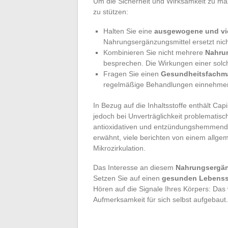
Um die Sicherheit und Wirksamkeit zu maxi
zu stützen:
Halten Sie eine
ausgewogene und vie
Nahrungsergänzungsmittel ersetzt nich
Kombinieren Sie nicht mehrere
Nahru
besprechen. Die Wirkungen einer solc
Fragen Sie einen
Gesundheitsfachm
regelmäßige Behandlungen einnehme
In Bezug auf die Inhaltsstoffe enthält Capi
jedoch bei Unverträglichkeit problematisch
antioxidativen und entzündungshemmende
erwähnt, viele berichten von einem allge
Mikrozirkulation.
Das Interesse an diesem
Nahrungsergän
Setzen Sie auf einen
gesunden Lebensst
Hören auf die Signale Ihres Körpers: Das 
Aufmerksamkeit für sich selbst aufgebaut.