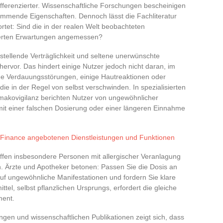
 differenzierter. Wissenschaftliche Forschungen bescheinigen
mmende Eigenschaften. Dennoch lässt die Fachliteratur
tet: Sind die in der realen Welt beobachteten
erten Erwartungen angemessen?
stellende Verträglichkeit und seltene unerwünschte
ervor. Das hindert einige Nutzer jedoch nicht daran, im
e Verdauungsstörungen, einige Hautreaktionen oder
ie in der Regel von selbst verschwinden. In spezialisierten
akovigilanz berichten Nutzer von ungewöhnlicher
mit einer falschen Dosierung oder einer längeren Einnahme
l Finance angebotenen Dienstleistungen und Funktionen
ffen insbesondere Personen mit allergischer Veranlagung
 Ärzte und Apotheker betonen: Passen Sie die Dosis an
auf ungewöhnliche Manifestationen und fordern Sie klare
el, selbst pflanzlichen Ursprungs, erfordert die gleiche
ment.
gen und wissenschaftlichen Publikationen zeigt sich, dass