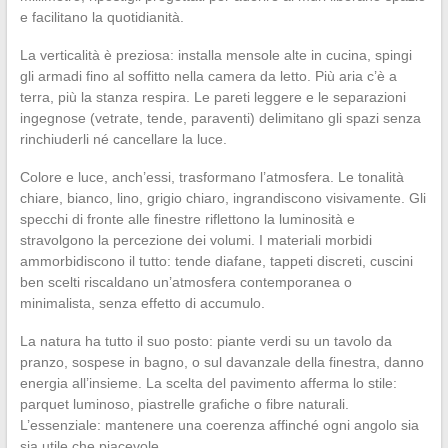
e facilitano la quotidianità.
La verticalità è preziosa: installa mensole alte in cucina, spingi
gli armadi fino al soffitto nella camera da letto. Più aria c’è a
terra, più la stanza respira. Le pareti leggere e le separazioni
ingegnose (vetrate, tende, paraventi) delimitano gli spazi senza
rinchiuderli né cancellare la luce.
Colore e luce, anch’essi, trasformano l’atmosfera. Le tonalità
chiare, bianco, lino, grigio chiaro, ingrandiscono visivamente. Gli
specchi di fronte alle finestre riflettono la luminosità e
stravolgono la percezione dei volumi. I materiali morbidi
ammorbidiscono il tutto: tende diafane, tappeti discreti, cuscini
ben scelti riscaldano un’atmosfera contemporanea o
minimalista, senza effetto di accumulo.
La natura ha tutto il suo posto: piante verdi su un tavolo da
pranzo, sospese in bagno, o sul davanzale della finestra, danno
energia all’insieme. La scelta del pavimento afferma lo stile:
parquet luminoso, piastrelle grafiche o fibre naturali.
L’essenziale: mantenere una coerenza affinché ogni angolo sia
sia utile che piacevole.