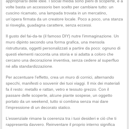
appropriarsi delle idee. I social media sono pieni di scoperte, e a
volte basta un accessorio ben scelto per cambiare tutto: un
cuscino ricamato, una lampada trovata in un mercatino,
un’opera firmata da un creatore locale. Poco a poco, una stanza
si risveglia, guadagna carattere, senza eccessi.
Il gusto del fai-da-te (il famoso DIY) nutre l’immaginazione. Un
muro dipinto secondo una forma grafica, una mensola
ristrutturata, oggetti personalizzati a partire da poco: ognuno di
questi elementi racconta una storia e si adatta a coloro che
cercano una decorazione inventiva, senza cedere al superfluo
né alla standardizzazione.
Per accentuare l’effetto, crea un muro di cornici, alternando
specchi, manifesti o souvenir dei tuoi viaggi. Il mix dei materiali
fa il resto: metallo e rattan, vetro e tessuto grezzo. Con il
passare delle scoperte, alcune piante sospese, un oggetto
portato da un weekend, tutto si combina senza mai dare
l’impressione di un decorato statico.
L’essenziale rimane la coerenza tra i tuoi desideri e ciò che ti
rappresenta davvero. Reinventare il proprio interno significa