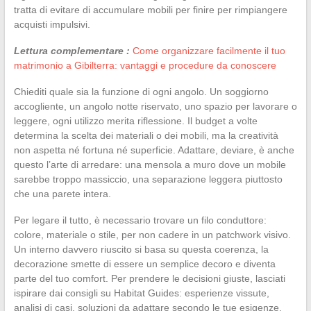
tratta di evitare di accumulare mobili per finire per rimpiangere
acquisti impulsivi.
Lettura complementare :
Come organizzare facilmente il tuo
matrimonio a Gibilterra: vantaggi e procedure da conoscere
Chiediti quale sia la funzione di ogni angolo. Un soggiorno
accogliente, un angolo notte riservato, uno spazio per lavorare o
leggere, ogni utilizzo merita riflessione. Il budget a volte
determina la scelta dei materiali o dei mobili, ma la creatività
non aspetta né fortuna né superficie. Adattare, deviare, è anche
questo l’arte di arredare: una mensola a muro dove un mobile
sarebbe troppo massiccio, una separazione leggera piuttosto
che una parete intera.
Per legare il tutto, è necessario trovare un filo conduttore:
colore, materiale o stile, per non cadere in un patchwork visivo.
Un interno davvero riuscito si basa su questa coerenza, la
decorazione smette di essere un semplice decoro e diventa
parte del tuo comfort. Per prendere le decisioni giuste, lasciati
ispirare dai consigli su Habitat Guides: esperienze vissute,
analisi di casi, soluzioni da adattare secondo le tue esigenze.