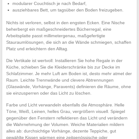
modularer Couchtisch je nach Bedarf,
ausziehbares Bett, um tagsüber den Boden freizugeben.
Nichts ist verloren, selbst in den engsten Ecken. Eine Nische
beherbergt ein maßgeschneidertes Bücherregal, eine
Arbeitsplatte passt millimetergenau, maßgefertigte
Stauraumlösungen, die sich an die Wände schmiegen, schaffen
Platz und erleichtern den Alltag.
Die Vertikale ist wertvoll: Installieren Sie hohe Regale in der
Küche, schieben Sie die Kleiderschränke bis zur Decke im
Schlafzimmer. Je mehr Luft am Boden ist, desto mehr atmet der
Raum. Leichte Trennwände und clevere Abtrennungen
(Glaswände, Vorhänge, Paravents) definieren die Räume, ohne
sie einzusperren oder das Licht zu löschen.
Farbe und Licht verwandeln ebenfalls die Atmosphäre. Helle
Töne, Weiß, Leinen, helles Grau, vergrößern visuell. Spiegel
gegenüber den Fenstern reflektieren das Licht und verändern
die Wahrnehmung der Volumen. Weiche Materialien mildern
alles ab: durchsichtige Vorhänge, dezente Teppiche, gut
gewählte Kissen wärmen eine zeitgenössische oder