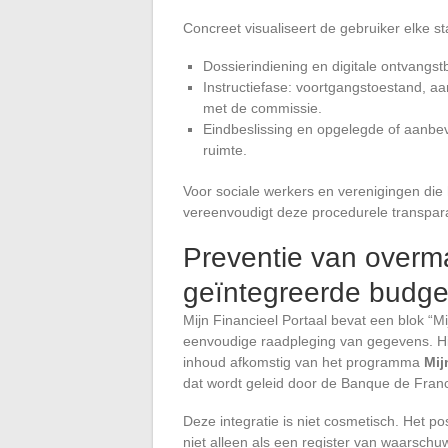
Concreet visualiseert de gebruiker elke s
Dossierindiening en digitale ontvangst
Instructiefase: voortgangstoestand, a
met de commissie.
Eindbeslissing en opgelegde of aanbe
ruimte.
Voor sociale werkers en verenigingen di
vereenvoudigt deze procedurele transparan
Preventie van overma
geïntegreerde budge
Mijn Financieel Portaal bevat een blok “M
eenvoudige raadpleging van gegevens. Hie
inhoud afkomstig van het programma
Mij
dat wordt geleid door de Banque de Fran
Deze integratie is niet cosmetisch. Het pos
niet alleen als een register van waarschu