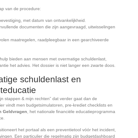
tap van de procedure:
bevestiging, met datum van ontvankelijkheid.
anvullende documenten die zijn aangevraagd, uitwisselingen
volen maatregelen, raadpleegbaar in een gearchiveerde
e hulp bieden aan mensen met overmatige schuldenlast,
tie het advies. Het dossier is niet langer een zwarte doos.
tige schuldenlast en
teducatie
ijn stappen & mijn rechten” dat verder gaat dan de
r vindt men budgetsimulatoren, pre-krediet checklists en
n Geldvragen
, het nationale financiële educatieprogramma
ce.
itioneert het portaal als een preventietool vóór het incident,
wingen. Een particulier die regelmatig zijn budgetdashboard