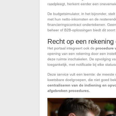
raadpleegt, herkent eerder een onevenwi
De budgetsimulator, in het bijzonder, stel
met hun netto-inkomsten en de resterende 
financieringscontract ondertekenen. Gee
beheer of B2B-oplossingen biedt dit soort f
Recht op een rekening 
Het portaal integreert ook de
procedure 
opening van een rekening door een instel
deze ruimte inschakelen. De opvolging van
toegankelijk, met notificatie bij elke status
Deze service vult een leemte: de meeste 
kwetsbare doelgroepen, die niet goed bek
centraliseren van de indiening en opv
afgebroken procedures.