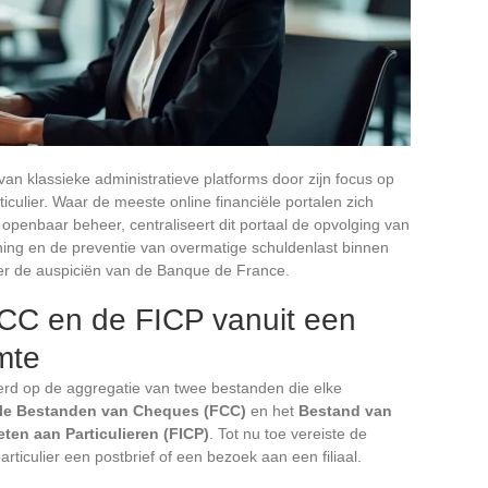
van klassieke administratieve platforms door zijn focus op
culier. Waar de meeste online financiële portalen zich
openbaar beheer, centraliseert dit portaal de opvolging van
ning en de preventie van overmatige schuldenlast binnen
er de auspiciën van de Banque de France.
FCC en de FICP vanuit een
mte
eerd op de aggregatie van twee bestanden die elke
le Bestanden van Cheques (FCC)
en het
Bestand van
eten aan Particulieren (FICP)
. Tot nu toe vereiste de
ticulier een postbrief of een bezoek aan een filiaal.