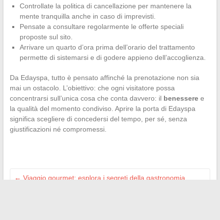
Controllate la politica di cancellazione per mantenere la
mente tranquilla anche in caso di imprevisti.
Pensate a consultare regolarmente le offerte speciali
proposte sul sito.
Arrivare un quarto d’ora prima dell’orario del trattamento
permette di sistemarsi e di godere appieno dell’accoglienza.
Da Edayspa, tutto è pensato affinché la prenotazione non sia
mai un ostacolo. L’obiettivo: che ogni visitatore possa
concentrarsi sull’unica cosa che conta davvero: il
benessere
e
la qualità del momento condiviso. Aprire la porta di Edayspa
significa scegliere di concedersi del tempo, per sé, senza
giustificazioni né compromessi.
←
Viaggio gourmet: esplora i segreti della gastronomia
francese e i suoi sapori unici
Scopri come ottimizzare la cybersicurezza della tua azienda
grazie a soluzioni innovative
→