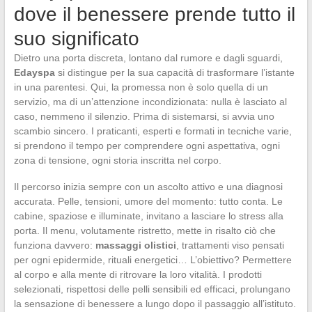
dove il benessere prende tutto il
suo significato
Dietro una porta discreta, lontano dal rumore e dagli sguardi,
Edayspa
si distingue per la sua capacità di trasformare l’istante
in una parentesi. Qui, la promessa non è solo quella di un
servizio, ma di un’attenzione incondizionata: nulla è lasciato al
caso, nemmeno il silenzio. Prima di sistemarsi, si avvia uno
scambio sincero. I praticanti, esperti e formati in tecniche varie,
si prendono il tempo per comprendere ogni aspettativa, ogni
zona di tensione, ogni storia inscritta nel corpo.
Il percorso inizia sempre con un ascolto attivo e una diagnosi
accurata. Pelle, tensioni, umore del momento: tutto conta. Le
cabine, spaziose e illuminate, invitano a lasciare lo stress alla
porta. Il menu, volutamente ristretto, mette in risalto ciò che
funziona davvero:
massaggi olistici
, trattamenti viso pensati
per ogni epidermide, rituali energetici… L’obiettivo? Permettere
al corpo e alla mente di ritrovare la loro vitalità. I prodotti
selezionati, rispettosi delle pelli sensibili ed efficaci, prolungano
la sensazione di benessere a lungo dopo il passaggio all’istituto.