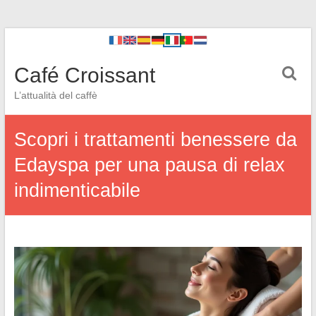
Café Croissant
L’attualità del caffè
Scopri i trattamenti benessere da
Edayspa per una pausa di relax
indimenticabile