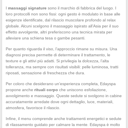
I
massaggi signature
sono il marchio di fabbrica del luogo. I
loro protocolli non sono fissi: ogni gesto è modulato in base alle
esigenze identificate, dal rilascio muscolare profondo al relax
globale. Alcuni scelgono il massaggio ispirato all’Asia per il suo
effetto avvolgente, altri preferiscono una tecnica mirata per
alleviare una schiena tesa o gambe pesanti.
Per quanto riguarda il viso, l’approccio rimane su misura. Una
diagnosi precisa permette di determinare il trattamento, le
texture e gli attivi più adatti. Si privilegia la dolcezza, l’alta
tolleranza, ma sempre con risultati visibili: pelle luminosa, tratti
riposati, sensazione di freschezza che dura.
Per coloro che desiderano un’esperienza completa, Edayspa
propone anche
rituali corpo
che uniscono esfoliazione,
avvolgimento e massaggio. Queste sedute si svolgono in cabine
accuratamente arredate dove ogni dettaglio, luce, materiali,
atmosfera, favorisce il rilascio.
Infine, il menu comprende anche trattamenti energetici e sedute
di rilassamento guidato per calmare la mente. Edayspa è molto