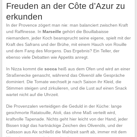
Freuden an der Côte d’Azur zu
erkunden
In der Provence zögert man nie: man balanciert zwischen Kraft
und Raffinesse. In
Marseille
gehört die Bouillabaisse
niemandem, jeder Koch beansprucht seine eigene, spielt mit der
Kraft des Safrans und der Brühe, mit einem Hauch von Rouille
und dem Fang des Morgens. Das Ergebnis? Ein Teller, der
ebenso viele Debatten wie Appetits anregt.
In Nizza kommt die
socca
heiß aus dem Ofen und wird an einer
Straßenecke genascht, während das Olivenöl alle Gespräche
dominiert. Die Tomate wechselt je nach Saison ihr Kleid, die
Stimmen steigen und zirkulieren, und die Lust auf einen Snack
wartet nicht auf die Uhrzeit.
Die Provenzalen verteidigen die Geduld in der Küche: lange
geschmorte Ratatouille, Aïoli, das ohne Maß verteilt wird,
kraftvolle Tapenade. Nichts geht hier leicht von der Hand, jeder
Bissen trägt das hartnäckige Zeichen des Olivenöls, und der
Calisson aus Aix schließt die Mahlzeit sanft ab, immer mit dem