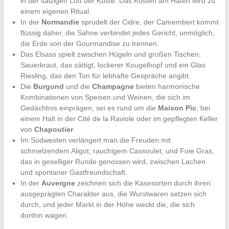
in der salzigen Luft der Küste. Das Kosten am Hafen wird zu
einem eigenen Ritual.
In der
Normandie
sprudelt der Cidre, der Camembert kommt
flüssig daher, die Sahne verbindet jedes Gericht, unmöglich,
die Erde von der Gourmandise zu trennen.
Das Elsass spielt zwischen Hügeln und großen Tischen:
Sauerkraut, das sättigt, lockerer Kougelhopf und ein Glas
Riesling, das den Ton für lebhafte Gespräche angibt.
Die
Burgund
und die
Champagne
bieten harmonische
Kombinationen von Speisen und Weinen, die sich im
Gedächtnis einprägen, sei es rund um die
Maison Pic
, bei
einem Halt in der Cité de la Raviole oder im gepflegten Keller
von
Chapoutier
.
Im Südwesten verlängert man die Freuden mit
schmelzendem Aligot, rauchigem Cassoulet, und Foie Gras,
das in geselliger Runde genossen wird, zwischen Lachen
und spontaner Gastfreundschaft.
In der
Auvergne
zeichnen sich die Käsesorten durch ihren
ausgeprägten Charakter aus, die Wurstwaren setzen sich
durch, und jeder Markt in der Höhe weckt die, die sich
dorthin wagen.