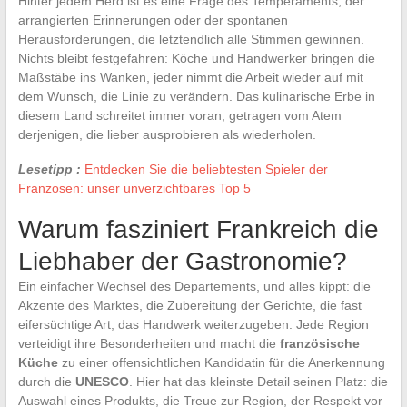
Hinter jedem Herd ist es eine Frage des Temperaments, der
arrangierten Erinnerungen oder der spontanen
Herausforderungen, die letztendlich alle Stimmen gewinnen.
Nichts bleibt festgefahren: Köche und Handwerker bringen die
Maßstäbe ins Wanken, jeder nimmt die Arbeit wieder auf mit
dem Wunsch, die Linie zu verändern. Das kulinarische Erbe in
diesem Land schreitet immer voran, getragen vom Atem
derjenigen, die lieber ausprobieren als wiederholen.
Lesetipp :
Entdecken Sie die beliebtesten Spieler der
Franzosen: unser unverzichtbares Top 5
Warum fasziniert Frankreich die
Liebhaber der Gastronomie?
Ein einfacher Wechsel des Departements, und alles kippt: die
Akzente des Marktes, die Zubereitung der Gerichte, die fast
eifersüchtige Art, das Handwerk weiterzugeben. Jede Region
verteidigt ihre Besonderheiten und macht die
französische
Küche
zu einer offensichtlichen Kandidatin für die Anerkennung
durch die
UNESCO
. Hier hat das kleinste Detail seinen Platz: die
Auswahl eines Produkts, die Treue zur Region, der Respekt vor