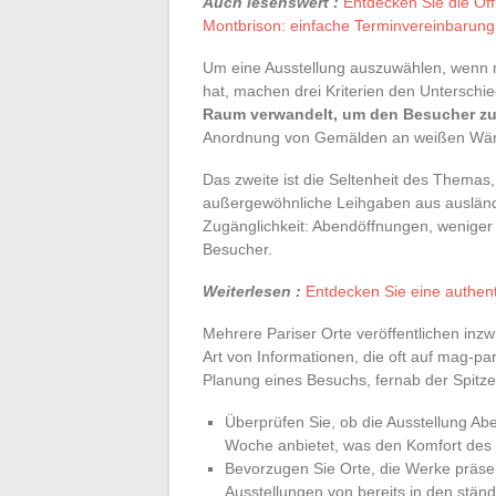
Auch lesenswert :
Entdecken Sie die Öf
Montbrison: einfache Terminvereinbarung
Um eine Ausstellung auszuwählen, wenn
hat, machen drei Kriterien den Unterschied
Raum verwandelt, um den Besucher zu
Anordnung von Gemälden an weißen Wä
Das zweite ist die Seltenheit des Themas,
außergewöhnliche Leihgaben aus ausländi
Zugänglichkeit: Abendöffnungen, weniger f
Besucher.
Weiterlesen :
Entdecken Sie eine authen
Mehrere Pariser Orte veröffentlichen inzw
Art von Informationen, die oft auf mag-pa
Planung eines Besuchs, fernab der Spit
Überprüfen Sie, ob die Ausstellung Ab
Woche anbietet, was den Komfort des 
Bevorzugen Sie Orte, die Werke präsent
Ausstellungen von bereits in den st