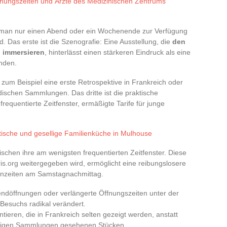
fnungszeiten und Ärzte des Medizinischen Zentrums
 man nur einen Abend oder ein Wochenende zur Verfügung
. Das erste ist die Szenografie: Eine Ausstellung, die
den
 immersieren
, hinterlässt einen stärkeren Eindruck als eine
nden.
 zum Beispiel eine erste Retrospektive in Frankreich oder
schen Sammlungen. Das dritte ist die praktische
requentierte Zeitfenster, ermäßigte Tarife für junge
tische und gesellige Familienküche in Mulhouse
ischen ihre am wenigsten frequentierten Zeitfenster. Diese
ris.org weitergegeben wird, ermöglicht eine reibungslosere
zenzeiten am Samstagnachmittag.
endöffnungen oder verlängerte Öffnungszeiten unter der
Besuchs radikal verändert.
ieren, die in Frankreich selten gezeigt werden, anstatt
ändigen Sammlungen gesehenen Stücken.