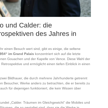
o und Calder: die
ospektiven des Jahres in
r einen Besuch wert sind, gibt es einige, die seltene
954“ im Grand Palais
konzentriert sich auf die letzte
tenen Gouachen und der Kapelle von Vence. Diese Wahl der
etrospektive und ermöglicht einen tiefen Einblick in einen
zwei Bildhauer, die durch mehrere Jahrhunderte getrennt
den Besucher, Werke anders zu betrachten, die er bereits zu
auch für diejenigen funktioniert, die kein Wissen über
rkundet „Calder. Träumen im Gleichgewicht“ die Mobiles und
Räumen, die so gestaltet sind, dass sie die Werke in