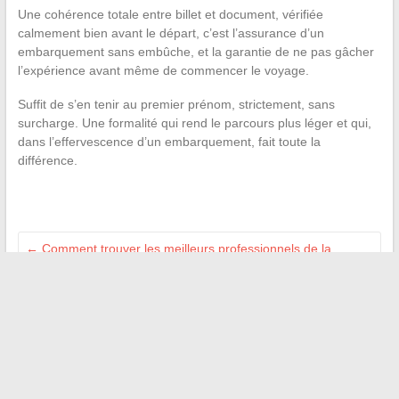
Une cohérence totale entre billet et document, vérifiée
calmement bien avant le départ, c’est l’assurance d’un
embarquement sans embûche, et la garantie de ne pas gâcher
l’expérience avant même de commencer le voyage.
Suffit de s’en tenir au premier prénom, strictement, sans
surcharge. Une formalité qui rend le parcours plus léger et qui,
dans l’effervescence d’un embarquement, fait toute la
différence.
←
Comment trouver les meilleurs professionnels de la
beauté grâce à un annuaire en ligne
Où en sont les tests sur les animaux chez Dior : état des lieux
et engagements
→
Recherche