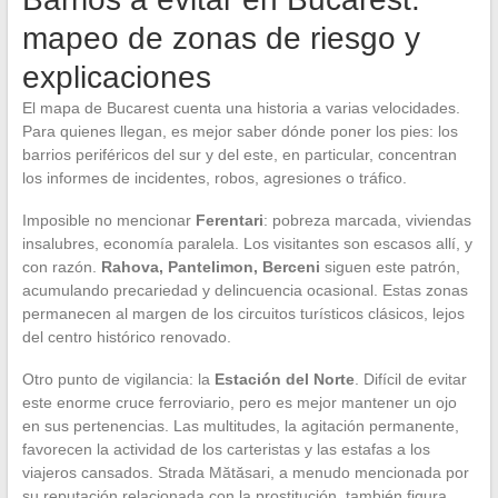
mapeo de zonas de riesgo y
explicaciones
El mapa de Bucarest cuenta una historia a varias velocidades.
Para quienes llegan, es mejor saber dónde poner los pies: los
barrios periféricos del sur y del este, en particular, concentran
los informes de incidentes, robos, agresiones o tráfico.
Imposible no mencionar
Ferentari
: pobreza marcada, viviendas
insalubres, economía paralela. Los visitantes son escasos allí, y
con razón.
Rahova, Pantelimon, Berceni
siguen este patrón,
acumulando precariedad y delincuencia ocasional. Estas zonas
permanecen al margen de los circuitos turísticos clásicos, lejos
del centro histórico renovado.
Otro punto de vigilancia: la
Estación del Norte
. Difícil de evitar
este enorme cruce ferroviario, pero es mejor mantener un ojo
en sus pertenencias. Las multitudes, la agitación permanente,
favorecen la actividad de los carteristas y las estafas a los
viajeros cansados. Strada Mătăsari, a menudo mencionada por
su reputación relacionada con la prostitución, también figura