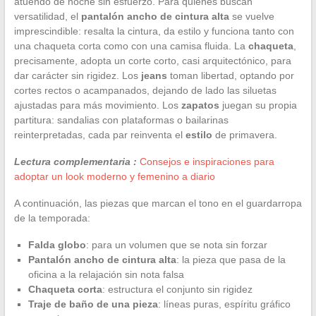
atuendo de noche sin esfuerzo. Para quienes buscan
versatilidad, el
pantalón ancho de cintura alta
se vuelve
imprescindible: resalta la cintura, da estilo y funciona tanto con
una chaqueta corta como con una camisa fluida. La
chaqueta
,
precisamente, adopta un corte corto, casi arquitectónico, para
dar carácter sin rigidez. Los
jeans
toman libertad, optando por
cortes rectos o acampanados, dejando de lado las siluetas
ajustadas para más movimiento. Los
zapatos
juegan su propia
partitura: sandalias con plataformas o bailarinas
reinterpretadas, cada par reinventa el
estilo
de primavera.
Lectura complementaria :
Consejos e inspiraciones para
adoptar un look moderno y femenino a diario
A continuación, las piezas que marcan el tono en el guardarropa
de la temporada:
Falda globo
: para un volumen que se nota sin forzar
Pantalón ancho de cintura alta
: la pieza que pasa de la
oficina a la relajación sin nota falsa
Chaqueta corta
: estructura el conjunto sin rigidez
Traje de baño de una pieza
: líneas puras, espíritu gráfico