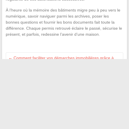
À l’heure où la mémoire des bâtiments migre peu à peu vers le
numérique, savoir naviguer parmi les archives, poser les
bonnes questions et fournir les bons documents fait toute la
différence. Chaque permis retrouvé éclaire le passé, sécurise le
présent, et parfois, redessine l’avenir d’une maison.
←
Comment faciliter vos démarches immobilières grâce à
une plateforme en ligne innovante
Offrir un bijou sans se tromper quand on ne connaît pas trop
les goûts de la personne
→
Recherche